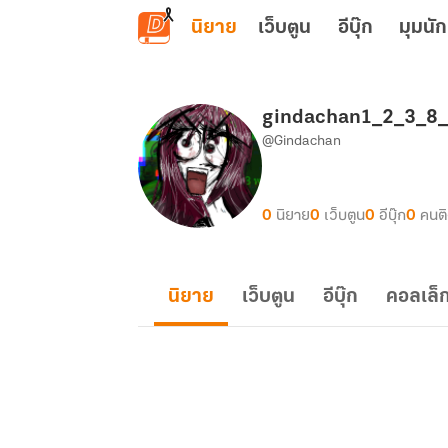
ข้ามไปยังเนื้อหาหลัก
นิยาย
เว็บตูน
อีบุ๊ก
มุมนัก
gindachan1_2_3_8
@Gindachan
0
นิยาย
0
เว็บตูน
0
อีบุ๊ก
0
คนต
นิยาย
เว็บตูน
อีบุ๊ก
คอลเล็ก