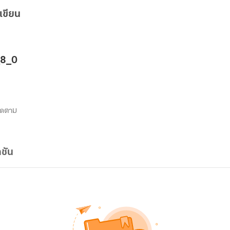
เขียน
_8_0
ิดตาม
ชัน