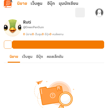
ข้ามไปยังเนื้อหาหลัก
นิยาย
เว็บตูน
อีบุ๊ก
มุมนักเขียน
Roti
@GreenPenGuin
0
นิยาย
0
เว็บตูน
0
อีบุ๊ก
0
คนติดตาม
นิยาย
เว็บตูน
อีบุ๊ก
คอลเล็กชัน