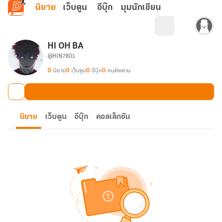
ข้ามไปยังเนื้อหาหลัก
นิยาย
เว็บตูน
อีบุ๊ก
มุมนักเขียน
HI OH BA
@HIN7801
0
นิยาย
0
เว็บตูน
0
อีบุ๊ก
0
คนติดตาม
นิยาย
เว็บตูน
อีบุ๊ก
คอลเล็กชัน