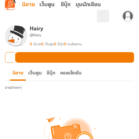
ข้ามไปยังเนื้อหาหลัก
นิยาย
เว็บตูน
อีบุ๊ก
มุมนักเขียน
Hairy
@Hairy
0
นิยาย
0
เว็บตูน
0
อีบุ๊ก
0
คนติดตาม
นิยาย
เว็บตูน
อีบุ๊ก
คอลเล็กชัน
นามปากกา