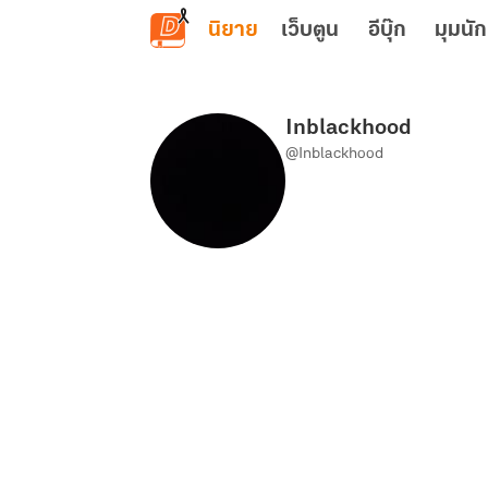
ข้ามไปยังเนื้อหาหลัก
นิยาย
เว็บตูน
อีบุ๊ก
มุมนัก
Inblackhood
@Inblackhood