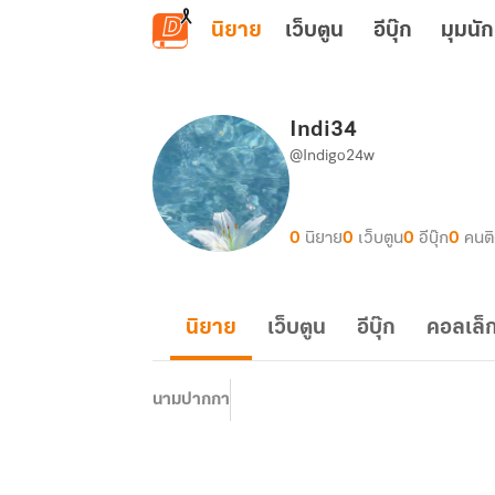
ข้ามไปยังเนื้อหาหลัก
นิยาย
เว็บตูน
อีบุ๊ก
มุมนัก
Indi34
@Indigo24w
0
นิยาย
0
เว็บตูน
0
อีบุ๊ก
0
คนต
นิยาย
เว็บตูน
อีบุ๊ก
คอลเล็ก
นามปากกา