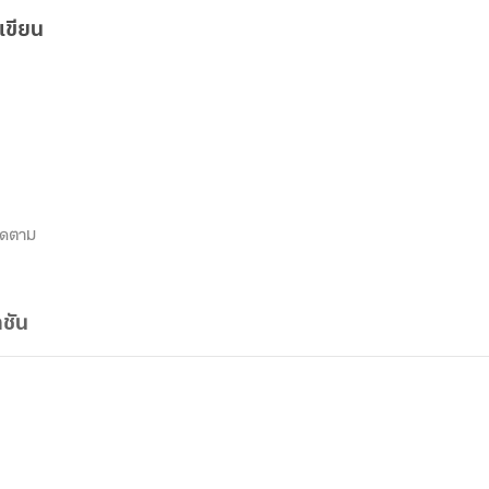
เขียน
ิดตาม
ชัน