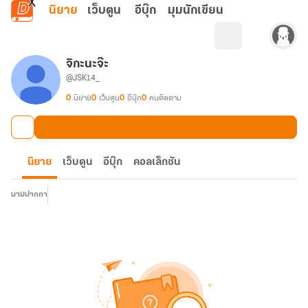
ข้ามไปยังเนื้อหาหลัก
นิยาย
เว็บตูน
อีบุ๊ก
มุมนักเขียน
่จิกะนะจ๊ะ
@JSK14_
0
นิยาย
0
เว็บตูน
0
อีบุ๊ก
0
คนติดตาม
นิยาย
เว็บตูน
อีบุ๊ก
คอลเล็กชัน
นามปากกา