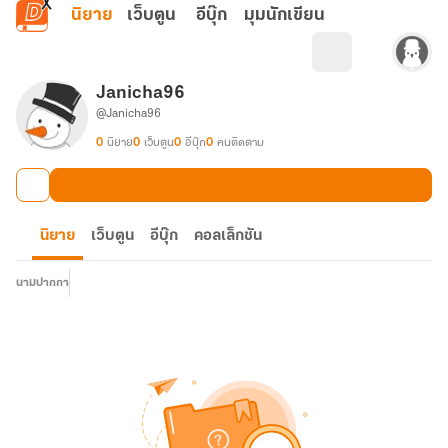
ข้ามไปยังเนื้อหาหลัก
นิยาย
เว็บตูน
อีบุ๊ก
มุมนักเขียน
Janicha96
@Janicha96
0
นิยาย
0
เว็บตูน
0
อีบุ๊ก
0
คนติดตาม
นิยาย
เว็บตูน
อีบุ๊ก
คอลเล็กชัน
นามปากกา