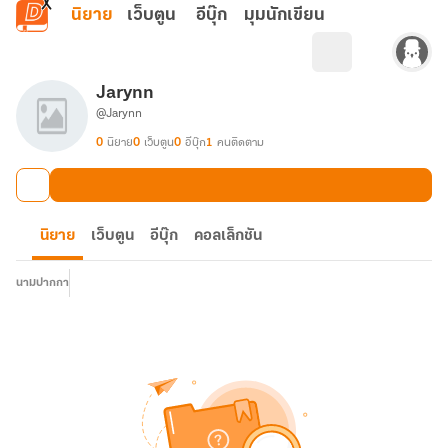
ข้ามไปยังเนื้อหาหลัก
นิยาย
เว็บตูน
อีบุ๊ก
มุมนักเขียน
Jarynn
@Jarynn
0
นิยาย
0
เว็บตูน
0
อีบุ๊ก
1
คนติดตาม
นิยาย
เว็บตูน
อีบุ๊ก
คอลเล็กชัน
นามปากกา