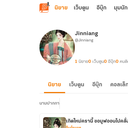
ข้ามไปยังเนื้อหาหลัก
นิยาย
เว็บตูน
อีบุ๊ก
มุมนัก
Jinniang
@Jinniang
1
นิยาย
0
เว็บตูน
0
อีบุ๊ก
0
คนต
นิยาย
เว็บตูน
อีบุ๊ก
คอลเล็ก
นามปากกา
เกิดใหม่ครานี้ ขอมูฟออนไปคลั่
จีนย้อนยุค