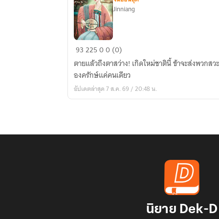
Jinniang
เกิด
93
225
0
0 (0)
ใหม่
ตายแล้วถึงตาสว่าง! เกิดใหม่ชาตินี้ ข้าจะส่งพวกสว
ครา
องครักษ์แค่คนเดียว
นี้
อัปเดตล่าสุด 7 ส.ค. 69 / 20:48 น.
ขอ
มูฟ
ออน
ไป
คลั่ง
รัก
ท่าน
องครักษ์
นิยาย Dek-D