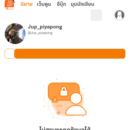
ข้ามไปยังเนื้อหาหลัก
นิยาย
เว็บตูน
อีบุ๊ก
มุมนักเขียน
Jup_piyapong
@Jup_piyapong