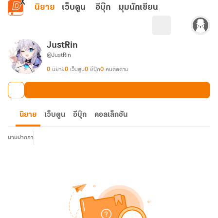
ข้ามไปยังเนื้อหาหลัก
นิยาย
เว็บตูน
อีบุ๊ก
มุมนักเขียน
JustRin
@JustRin
0
นิยาย
0
เว็บตูน
0
อีบุ๊ก
0
คนติดตาม
นิยาย
เว็บตูน
อีบุ๊ก
คอลเล็กชัน
นามปากกา