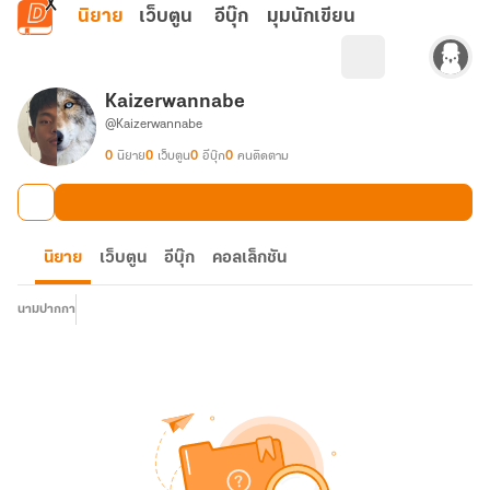
ข้ามไปยังเนื้อหาหลัก
นิยาย
เว็บตูน
อีบุ๊ก
มุมนักเขียน
Kaizerwannabe
@Kaizerwannabe
0
นิยาย
0
เว็บตูน
0
อีบุ๊ก
0
คนติดตาม
นิยาย
เว็บตูน
อีบุ๊ก
คอลเล็กชัน
นามปากกา