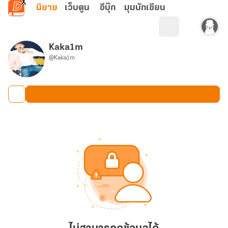
ข้ามไปยังเนื้อหาหลัก
นิยาย
เว็บตูน
อีบุ๊ก
มุมนักเขียน
Kaka1m
@Kaka1m