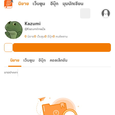
ข้ามไปยังเนื้อหาหลัก
นิยาย
เว็บตูน
อีบุ๊ก
มุมนักเขียน
Kazumi
@KazumiInwZa
0
นิยาย
0
เว็บตูน
0
อีบุ๊ก
0
คนติดตาม
นิยาย
เว็บตูน
อีบุ๊ก
คอลเล็กชัน
นามปากกา