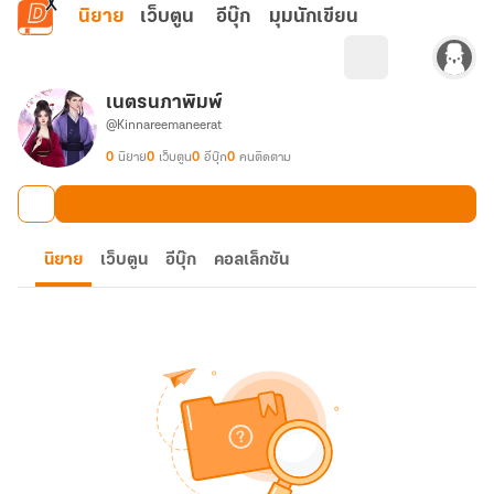
ข้ามไปยังเนื้อหาหลัก
นิยาย
เว็บตูน
อีบุ๊ก
มุมนักเขียน
เนตรนภาพิมพ์
@Kinnareemaneerat
0
นิยาย
0
เว็บตูน
0
อีบุ๊ก
0
คนติดตาม
นิยาย
เว็บตูน
อีบุ๊ก
คอลเล็กชัน