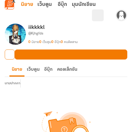
ข้ามไปยังเนื้อหาหลัก
นิยาย
เว็บตูน
อีบุ๊ก
มุมนักเขียน
iikkkkl
@Kjhgfds
0
นิยาย
0
เว็บตูน
0
อีบุ๊ก
0
คนติดตาม
นิยาย
เว็บตูน
อีบุ๊ก
คอลเล็กชัน
นามปากกา