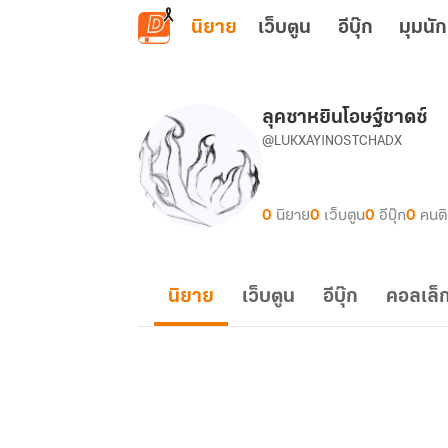
ข้ามไปยังเนื้อหาหลัก
นิยาย
เว็บตูน
อีบุ๊ก
มุมนัก
ลุคซาหยินโอษฐ์ชาดซ์
@LUKXAYINOSTCHADX
0
นิยาย
0
เว็บตูน
0
อีบุ๊ก
0
คนต
นิยาย
เว็บตูน
อีบุ๊ก
คอลเล็ก