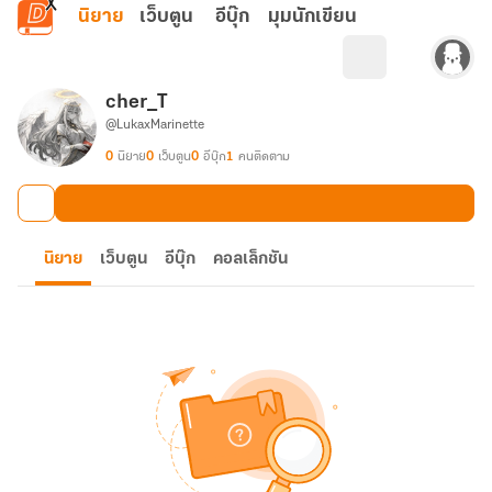
ข้ามไปยังเนื้อหาหลัก
นิยาย
เว็บตูน
อีบุ๊ก
มุมนักเขียน
cher_T
@LukaxMarinette
0
นิยาย
0
เว็บตูน
0
อีบุ๊ก
1
คนติดตาม
นิยาย
เว็บตูน
อีบุ๊ก
คอลเล็กชัน