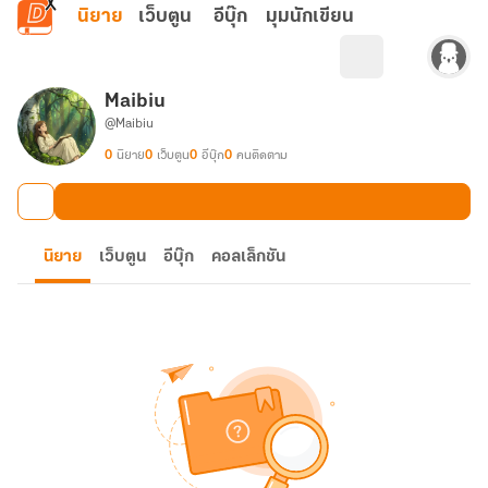
ข้ามไปยังเนื้อหาหลัก
นิยาย
เว็บตูน
อีบุ๊ก
มุมนักเขียน
Maibiu
@Maibiu
0
นิยาย
0
เว็บตูน
0
อีบุ๊ก
0
คนติดตาม
นิยาย
เว็บตูน
อีบุ๊ก
คอลเล็กชัน