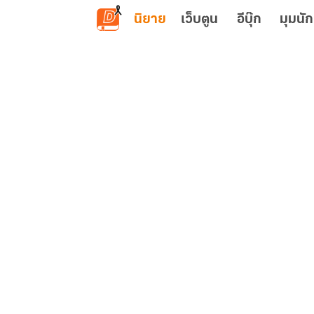
ข้ามไปยังเนื้อหาหลัก
นิยาย
เว็บตูน
อีบุ๊ก
มุมนัก