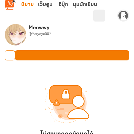
ข้ามไปยังเนื้อหาหลัก
นิยาย
เว็บตูน
อีบุ๊ก
มุมนักเขียน
Meowwy
@Marydye007