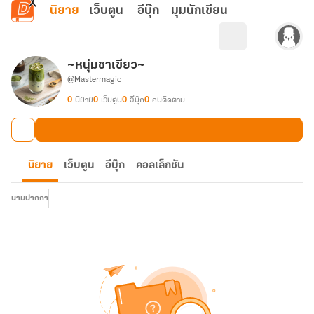
ข้ามไปยังเนื้อหาหลัก
นิยาย
เว็บตูน
อีบุ๊ก
มุมนักเขียน
~หนุ่มชาเขียว~
@Mastermagic
0
นิยาย
0
เว็บตูน
0
อีบุ๊ก
0
คนติดตาม
นิยาย
เว็บตูน
อีบุ๊ก
คอลเล็กชัน
นามปากกา