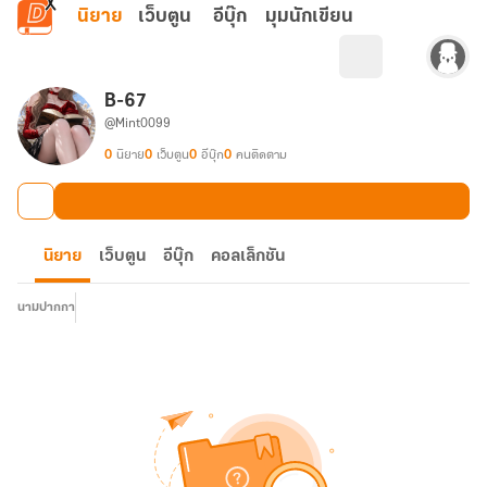
ข้ามไปยังเนื้อหาหลัก
นิยาย
เว็บตูน
อีบุ๊ก
มุมนักเขียน
B-67
@Mint0099
0
นิยาย
0
เว็บตูน
0
อีบุ๊ก
0
คนติดตาม
นิยาย
เว็บตูน
อีบุ๊ก
คอลเล็กชัน
นามปากกา