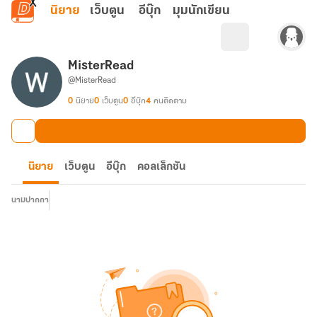
ข้ามไปยังเนื้อหาหลัก
นิยาย
เว็บตูน
อีบุ๊ก
มุมนักเขียน
MisterRead
@MisterRead
0
นิยาย
0
เว็บตูน
0
อีบุ๊ก
4
คนติดตาม
นิยาย
เว็บตูน
อีบุ๊ก
คอลเล็กชัน
นามปากกา