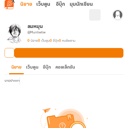
ข้ามไปยังเนื้อหาหลัก
นิยาย
เว็บตูน
อีบุ๊ก
มุมนักเขียน
ลมหมุน
@Muntiwtiw
0
นิยาย
0
เว็บตูน
0
อีบุ๊ก
0
คนติดตาม
นิยาย
เว็บตูน
อีบุ๊ก
คอลเล็กชัน
นามปากกา