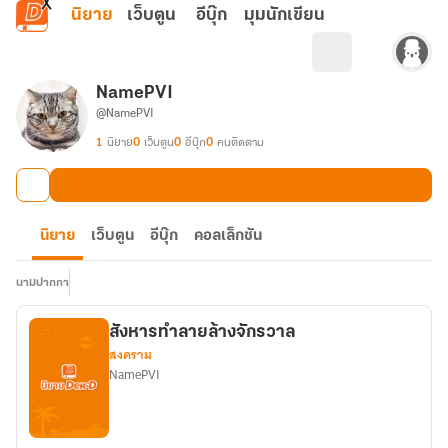
ข้ามไปยังเนื้อหาหลัก
นิยาย
เว็บตูน
อีบุ๊ก
มุมนักเขียน
NamePVI
@NamePVI
1
นิยาย
0
เว็บตูน
0
อีบุ๊ก
0
คนติดตาม
นิยาย
เว็บตูน
อีบุ๊ก
คอลเล็กชัน
นามปากกา
สังหารทำลายล้างจักรวาล
สงคราม
NamePVI