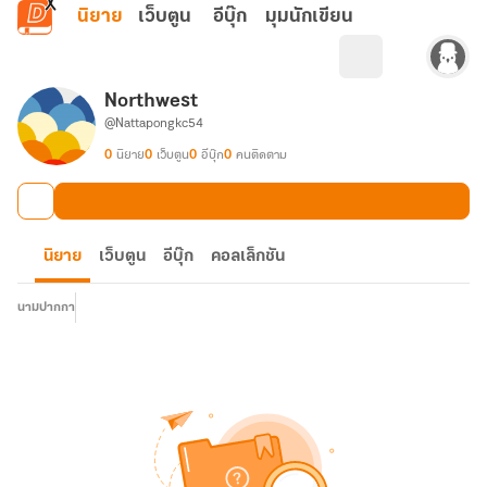
ข้ามไปยังเนื้อหาหลัก
นิยาย
เว็บตูน
อีบุ๊ก
มุมนักเขียน
Northwest
@Nattapongkc54
0
นิยาย
0
เว็บตูน
0
อีบุ๊ก
0
คนติดตาม
นิยาย
เว็บตูน
อีบุ๊ก
คอลเล็กชัน
นามปากกา