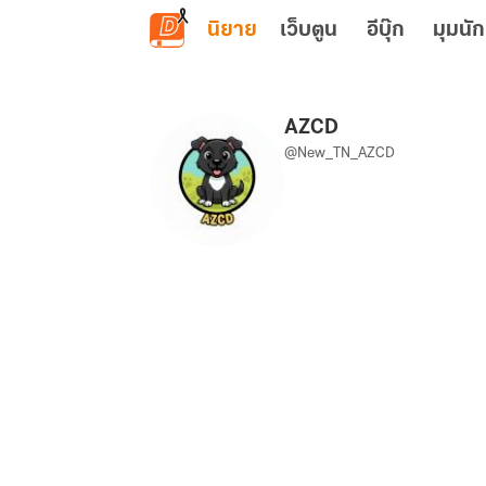
ข้ามไปยังเนื้อหาหลัก
นิยาย
เว็บตูน
อีบุ๊ก
มุมนัก
AZCD
@New_TN_AZCD