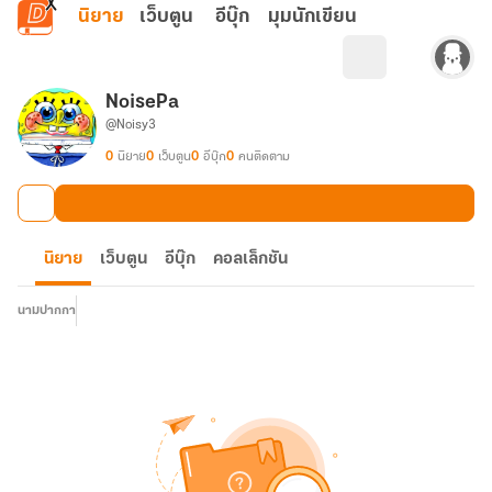
ข้ามไปยังเนื้อหาหลัก
นิยาย
เว็บตูน
อีบุ๊ก
มุมนักเขียน
NoisePa
@Noisy3
0
นิยาย
0
เว็บตูน
0
อีบุ๊ก
0
คนติดตาม
นิยาย
เว็บตูน
อีบุ๊ก
คอลเล็กชัน
นามปากกา