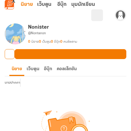
ข้ามไปยังเนื้อหาหลัก
นิยาย
เว็บตูน
อีบุ๊ก
มุมนักเขียน
Nonister
@Nontanon
0
นิยาย
0
เว็บตูน
0
อีบุ๊ก
0
คนติดตาม
นิยาย
เว็บตูน
อีบุ๊ก
คอลเล็กชัน
นามปากกา