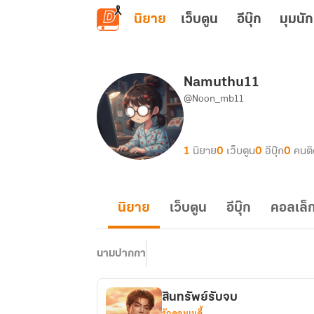
ข้ามไปยังเนื้อหาหลัก
นิยาย
เว็บตูน
อีบุ๊ก
มุมนัก
Namuthu11
@Noon_mb11
1
นิยาย
0
เว็บตูน
0
อีบุ๊ก
0
คนต
นิยาย
เว็บตูน
อีบุ๊ก
คอลเล็ก
นามปากกา
สินทรัพย์รับจบ
รักคอมเมดี้