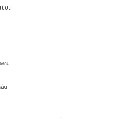
เขียน
ิดตาม
ชัน