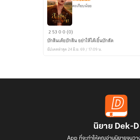
ตะเกียบน้อย
สินทรัพย์
2
53
0
0 (0)
รับ
บักสินเด้อบักสิน อย่าให้ได้เอิ้นบักสัด
จบ
อัปเดตล่าสุด 24 มิ.ย. 69 / 17:09 น.
นิยาย Dek-D
App ที่จะทำให้คุณอ่านนิยายจนวาง