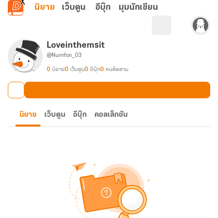
ข้ามไปยังเนื้อหาหลัก
นิยาย
เว็บตูน
อีบุ๊ก
มุมนักเขียน
Loveinthemsit
@Numfon_03
0
นิยาย
0
เว็บตูน
0
อีบุ๊ก
0
คนติดตาม
นิยาย
เว็บตูน
อีบุ๊ก
คอลเล็กชัน