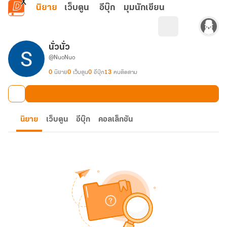
ข้ามไปยังเนื้อหาหลัก
นิยาย
เว็บตูน
อีบุ๊ก
มุมนักเขียน
นั่วนั่ว
@NuoNuo
0
นิยาย
0
เว็บตูน
0
อีบุ๊ก
13
คนติดตาม
นิยาย
เว็บตูน
อีบุ๊ก
คอลเล็กชัน