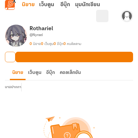
ข้ามไปยังเนื้อหาหลัก
นิยาย
เว็บตูน
อีบุ๊ก
มุมนักเขียน
Rothariel
@Nyrael
0
นิยาย
0
เว็บตูน
0
อีบุ๊ก
0
คนติดตาม
นิยาย
เว็บตูน
อีบุ๊ก
คอลเล็กชัน
นามปากกา