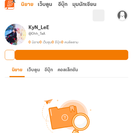
ข้ามไปยังเนื้อหาหลัก
นิยาย
เว็บตูน
อีบุ๊ก
มุมนักเขียน
KyN_LeE
@Ohh_TaA
0
นิยาย
0
เว็บตูน
0
อีบุ๊ก
0
คนติดตาม
นิยาย
เว็บตูน
อีบุ๊ก
คอลเล็กชัน