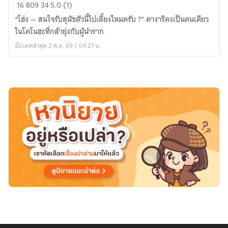
Naruto
16
809
34
5.0 (1)
|
“โฮ่ง — สนใจรับสุนัขตัวนี้ไปเลี้ยงไหมครับ ?” คางาริคงเป็นคนเดียว
สุนัข
ในโคโนฮะที่กล้ายุ่งกับผู้นำราก
ของ
อัปเดตล่าสุด 2 ส.ค. 69 / 04:21 น.
ดัน
โซ
—
danzo
x
oc