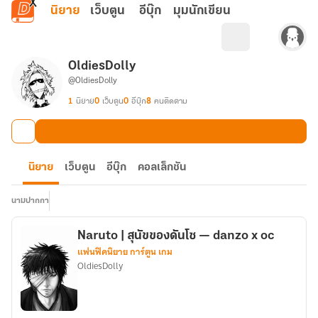
ข้ามไปยังเนื้อหาหลัก
นิยาย
เว็บตูน
อีบุ๊ก
มุมนักเขียน
OldiesDolly
@OldiesDolly
1
นิยาย
0
เว็บตูน
0
อีบุ๊ก
8
คนติดตาม
นิยาย
เว็บตูน
อีบุ๊ก
คอลเล็กชัน
นามปากกา
Naruto | สุนัขของดันโซ — danzo x oc
แฟนฟิคนิยาย การ์ตูน เกม
OldiesDolly