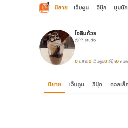
ข้ามไปยังเนื้อหาหลัก
นิยาย
เว็บตูน
อีบุ๊ก
มุมนัก
ไอติมถ้วย
@PP_studio
0
นิยาย
0
เว็บตูน
0
อีบุ๊ก
0
คนต
นิยาย
เว็บตูน
อีบุ๊ก
คอลเล็ก