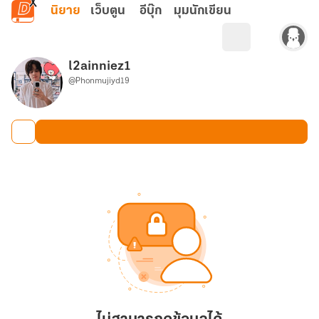
ข้ามไปยังเนื้อหาหลัก
นิยาย
เว็บตูน
อีบุ๊ก
มุมนักเขียน
l2ainniez1
@Phonmujiyd19