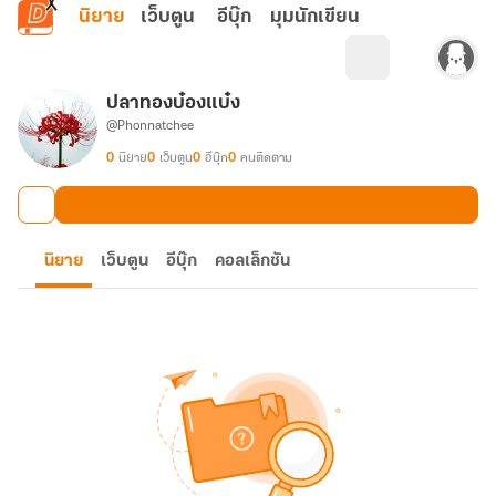
ข้ามไปยังเนื้อหาหลัก
นิยาย
เว็บตูน
อีบุ๊ก
มุมนักเขียน
ปลาทองบ๋องแบ๋ง
@Phonnatchee
0
นิยาย
0
เว็บตูน
0
อีบุ๊ก
0
คนติดตาม
นิยาย
เว็บตูน
อีบุ๊ก
คอลเล็กชัน