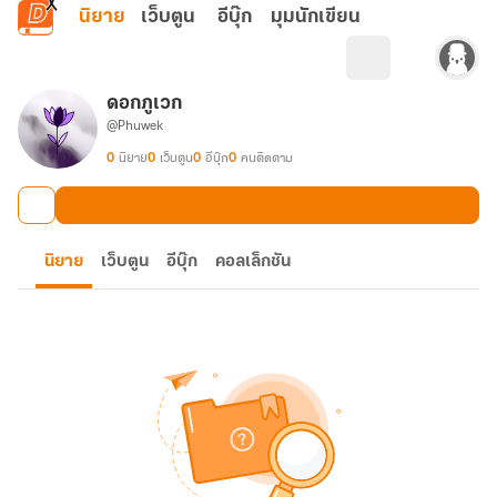
ข้ามไปยังเนื้อหาหลัก
นิยาย
เว็บตูน
อีบุ๊ก
มุมนักเขียน
ดอกภูเวก
@Phuwek
0
นิยาย
0
เว็บตูน
0
อีบุ๊ก
0
คนติดตาม
นิยาย
เว็บตูน
อีบุ๊ก
คอลเล็กชัน