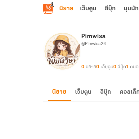
ข้ามไปยังเนื้อหาหลัก
นิยาย
เว็บตูน
อีบุ๊ก
มุมนัก
Pimwisa
@Pimwisa26
0
นิยาย
0
เว็บตูน
0
อีบุ๊ก
1
คนต
นิยาย
เว็บตูน
อีบุ๊ก
คอลเล็ก