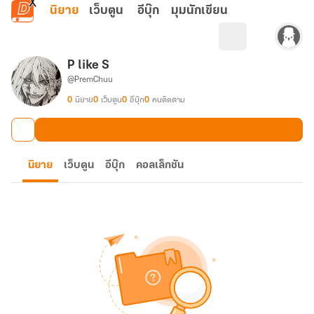
ข้ามไปยังเนื้อหาหลัก
นิยาย
เว็บตูน
อีบุ๊ก
มุมนักเขียน
P like S
@PremChuu
0
นิยาย
0
เว็บตูน
0
อีบุ๊ก
0
คนติดตาม
นิยาย
เว็บตูน
อีบุ๊ก
คอลเล็กชัน