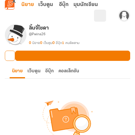
ข้ามไปยังเนื้อหาหลัก
นิยาย
เว็บตูน
อีบุ๊ก
มุมนักเขียน
ลิ้นจี่โซดา
@Pwina26
0
นิยาย
0
เว็บตูน
0
อีบุ๊ก
1
คนติดตาม
นิยาย
เว็บตูน
อีบุ๊ก
คอลเล็กชัน