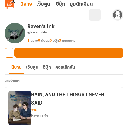
ข้ามไปยังเนื้อหาหลัก
นิยาย
เว็บตูน
อีบุ๊ก
มุมนักเขียน
Raven's Ink
@RavenIsMe
1
นิยาย
0
เว็บตูน
0
อีบุ๊ก
0
คนติดตาม
นิยาย
เว็บตูน
อีบุ๊ก
คอลเล็กชัน
นามปากกา
RAIN, AND THE THINGS I NEVER
SAID
วาย
RavenIsMe