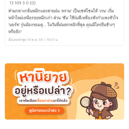
RAIN,
13
109
3
0 (0)
AND
ท่ามกลางกลิ่นหมึกและสายฝน 'คราม' เป็นเซฟโซนให้ 'เรน' เริ่ม
THE
หน้าใหม่เหนือรอยหมึกเก่า ส่วน 'ซัน' ใช้ร่มสีเหลืองพังกำแพงหัวใจ
THINGS
'นอร์ท' รุ่นน้องจอมดุ... ในวันที่ฝนตกหนักที่สุด คุณมีใครยืนข้างๆ
I
หรือยัง?
NEVER
อัปเดตล่าสุด 14 พ.ค. 69 / 19:01 น.
SAID