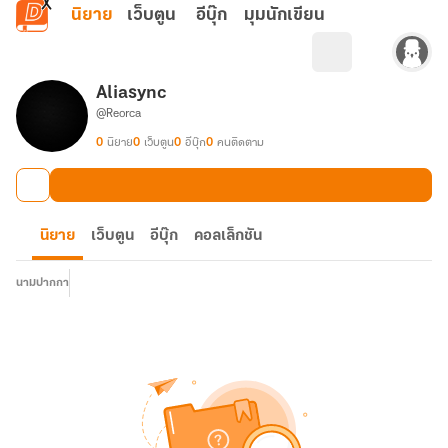
ข้ามไปยังเนื้อหาหลัก
นิยาย
เว็บตูน
อีบุ๊ก
มุมนักเขียน
Aliasync
@Reorca
0
นิยาย
0
เว็บตูน
0
อีบุ๊ก
0
คนติดตาม
นิยาย
เว็บตูน
อีบุ๊ก
คอลเล็กชัน
นามปากกา