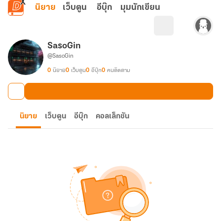
ข้ามไปยังเนื้อหาหลัก
นิยาย
เว็บตูน
อีบุ๊ก
มุมนักเขียน
SasoGin
@SasoGin
0
นิยาย
0
เว็บตูน
0
อีบุ๊ก
0
คนติดตาม
นิยาย
เว็บตูน
อีบุ๊ก
คอลเล็กชัน