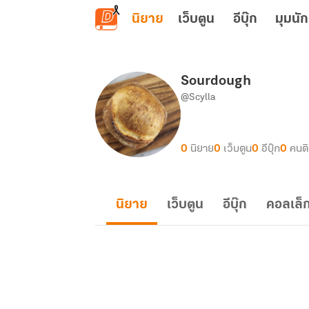
ข้ามไปยังเนื้อหาหลัก
นิยาย
เว็บตูน
อีบุ๊ก
มุมนัก
Sourdough
@Scylla
0
นิยาย
0
เว็บตูน
0
อีบุ๊ก
0
คนต
นิยาย
เว็บตูน
อีบุ๊ก
คอลเล็ก