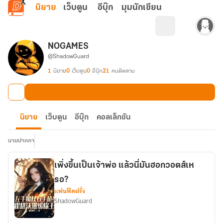
ข้ามไปยังเนื้อหาหลัก
นิยาย
เว็บตูน
อีบุ๊ก
มุมนักเขียน
NOGAMES
@ShadowGuard
1
นิยาย
0
เว็บตูน
0
อีบุ๊ก
21
คนติดตาม
นิยาย
เว็บตูน
อีบุ๊ก
คอลเล็กชัน
นามปากกา
เพิ่งขึ้นเป็นเจ้าพ่อ แล้วนี่มันฮอกวอตส์เห
รอ?
แฟนฟิคฝรั่ง
ShadowGuard