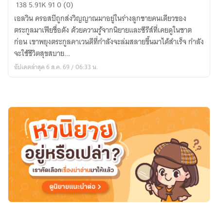
เพิ่ง
138
5.91K
91
0 (0)
ขึ้น
เอลวิน ครอสบีถูกส่งวิญญาณมาอยู่ในร่างลูกชายคนเดียวของ
เป็น
ตระกูลมาเฟียชื่อดัง ด้วยความรู้จากนิยายและซีรีส์ที่เคยดูในชาต
เจ้า
ก่อน เขาพยุงตระกูลคาเวนดีที่กำลังจะล่มสลายขึ้นมาได้สำเร็จ กำลัง
พ่อ
จะใช้ชีวิตสุขสบาย...
แล้ว
อัปเดตล่าสุด 6 ส.ค. 69 / 06:33 น.
นี่
มัน
ฮ
อก
วอตส์
เหรอ?