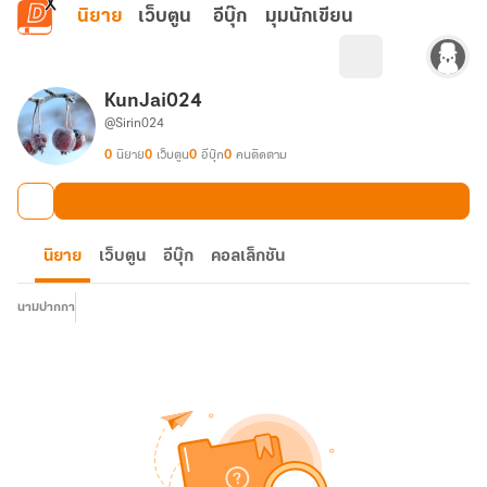
ข้ามไปยังเนื้อหาหลัก
นิยาย
เว็บตูน
อีบุ๊ก
มุมนักเขียน
KunJai024
@Sirin024
0
นิยาย
0
เว็บตูน
0
อีบุ๊ก
0
คนติดตาม
นิยาย
เว็บตูน
อีบุ๊ก
คอลเล็กชัน
นามปากกา